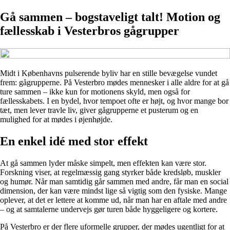
Gå sammen – bogstaveligt talt! Motion og
fællesskab i Vesterbros gågrupper
Midt i Københavns pulserende byliv har en stille bevægelse vundet
frem: gågrupperne. På Vesterbro mødes mennesker i alle aldre for at gå
ture sammen – ikke kun for motionens skyld, men også for
fællesskabets. I en bydel, hvor tempoet ofte er højt, og hvor mange bor
tæt, men lever travle liv, giver gågrupperne et pusterum og en
mulighed for at mødes i øjenhøjde.
En enkel idé med stor effekt
At gå sammen lyder måske simpelt, men effekten kan være stor.
Forskning viser, at regelmæssig gang styrker både kredsløb, muskler
og humør. Når man samtidig går sammen med andre, får man en social
dimension, der kan være mindst lige så vigtig som den fysiske. Mange
oplever, at det er lettere at komme ud, når man har en aftale med andre
– og at samtalerne undervejs gør turen både hyggeligere og kortere.
På Vesterbro er der flere uformelle grupper, der mødes ugentligt for at