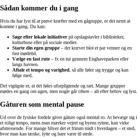
Sådan kommer du i gang
Hvis du har lyst til at prøve kræfter med en gågruppe, er det nemt at
komme i gang. Du kan:
Søge efter lokale initiativer
på opslagstavler i biblioteker,
kulturhuse eller på sociale medier.
Starte din egen gruppe
– det kræver blot et par venner og en
fast mødetid.
Vælge en fast rute
– fx en tur gennem Enghaveparken eller
langs havnen.
Aftale et tempo og varighed
, så alle føler sig trygge og kan
følge med.
Det vigtigste er, at det føles uforpligtende og rart. Mange grupper
mødes en gang om ugen, men nogle går oftere – alt efter behov og lyst.
Gåturen som mental pause
Ud over de fysiske fordele giver gåture også mental ro. At bevæge sig i
et roligt tempo, mens man mærker vejret og byens rytme, kan virke
afstressende. For mange bliver det et frirum midt i hverdagen – et sted,
hvor man kan tænke, lytte og bare være til stede.