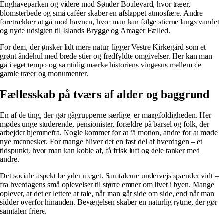
Enghaveparken og videre mod Sønder Boulevard, hvor træer,
blomsterbede og små caféer skaber en afslappet atmosfære. Andre
foretrækker at gå mod havnen, hvor man kan følge stierne langs vandet
og nyde udsigten til Islands Brygge og Amager Fælled.
For dem, der ønsker lidt mere natur, ligger Vestre Kirkegård som et
grønt åndehul med brede stier og fredfyldte omgivelser. Her kan man
gå i eget tempo og samtidig mærke historiens vingesus mellem de
gamle træer og monumenter.
Fællesskab på tværs af alder og baggrund
En af de ting, der gør gågrupperne særlige, er mangfoldigheden. Her
mødes unge studerende, pensionister, forældre på barsel og folk, der
arbejder hjemmefra. Nogle kommer for at få motion, andre for at møde
nye mennesker. For mange bliver det en fast del af hverdagen – et
tidspunkt, hvor man kan koble af, få frisk luft og dele tanker med
andre.
Det sociale aspekt betyder meget. Samtalerne undervejs spænder vidt –
fra hverdagens små oplevelser til større emner om livet i byen. Mange
oplever, at det er lettere at tale, når man går side om side, end når man
sidder overfor hinanden. Bevægelsen skaber en naturlig rytme, der gør
samtalen friere.